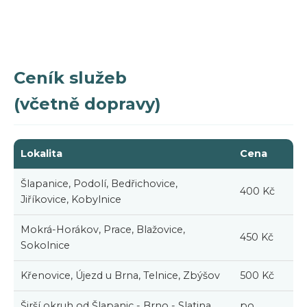
Ceník služeb
(včetně dopravy)
Lokalita
Cena
Šlapanice, Podolí, Bedřichovice,
400 Kč
Jiříkovice, Kobylnice
Mokrá-Horákov, Prace, Blažovice,
450 Kč
Sokolnice
Křenovice, Újezd u Brna, Telnice, Zbýšov
500 Kč
Širší okruh od Šlapanic - Brno - Slatina,
po