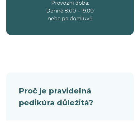
Provozní doba:
Denně 8:00 – 19:00
nebo po domluvě
Proč je pravidelná
pedikúra důležitá?
Nohy nás nosí celý život, přesto na jejich
péči často zapomínáme. Pravidelná
odborná pedikúra není jen kosmetickou